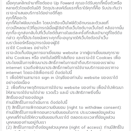
เมื่อคุณคลิกเข้ามาที่ไซต์ของ Up Foward คุณจะได้รับคุกกี้หนึ่งตัวหรือ
หลายตัวโดยอัตโนมัติ วัตถุประสงค์เริ่มแรกที่เราใช้คุกกี้คือ รับประกันว่า
เราจะนำเสนอบริการได้อย่างดีที่สุด
คุกกี้คืออะไร
คุกกี้คือไฟล์ขนาดเล็ก โดยปกติจะเป็นไฟล์ตัวอักษรและตัวเลขที่
ดาวน์โหลดมาไว้ที่อุปกรณ์เมื่อผู้ใช้เข้าถึงเว็บไซต์บางเว็บไซต์ หลังจากนั้น
คุกกี้จะถูกส่งกลับไปที่เว็บไซต์ต้นทางในแต่ละครั้งที่กลับเข้ามาดูที่ไซต์ดัง
กล่าว คุกกี้มีประโยชน์เพราะคุกกี้จะอนุญาตให้เว็บไซต์จดจำเว็บ
เบราว์เซอร์หรืออุปกรณ์ของผู้ใช้
เราใช้ Cookies อย่างไร?
เราจะจัดเก็บข้อมูลการเขาเยี่ยมชม website จากผู้เขาเยี่ยมชมทุกราย
ผ่าน Cookies หรือ เทคโนโลยีที่ใกล้เคียง และเราจะใช้ Cookies เพื่อ
ประโยชน์ในการพัฒนาประสิทธิ์ภาพในการเข้าถึงบริการของเราผ่าน
internet รวมถึงพัฒนาประสิทธิ์ภาพในการใช้งานบริการของเราทาง
internet โดยจะใช้เพื่อกรณี ดังต่อไปนี้
1. เพื่อให้ท่านสามารถ sign in บัญชีของท่านใน website ของเราได้
อย่างต่อเนื่อง
2. เพื่อศึกษาพฤติกรรมการใช้งาน website ของท่าน เพื่อนำไปพัฒนา
ให้สามารถใช้งานได้ง่าย รวดเร็ว และมี ประสิทธิภาพยิ่งขึ้น
สิทธิ์ของเจ้าของข้อมูล
ท่านมีสิทธิ์ในการดำเนินการ ดังต่อไปนี้
(1) สิทธิ์ในการเพิกถอนความยินยอม (right to withdraw consent):
ท่านมีสิทธิ์ในการเพิกถอนความยินยอมในการ ประมวลผลข้อมูลส่วน
บุคคลที่ท่านได้ให้ความยินยอมกับเราได้ ตลอดระยะเวลาที่ข้อมูลส่วน
บุคคลของท่านอยู่กับเรา
(2) สิทธิ์ในการเข้าถึงข้อมูลส่วนบุคคล (right of access): ท่านมีสิทธิ์ใน