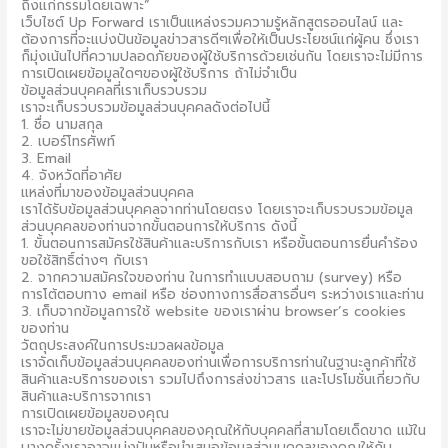
ถึงแก่กรรมโดยเฉพาะ”
เว็บไซต์ Up Forward เราเป็นแหล่งรวมความรู้หลักสูตรออนไลน์ และ
ต้องการที่จะแบ่งปันข้อมูลข่าวสารดีๆเพื่อให้เป็นประโยชน์แก่ผู้คน ซึ่งเรา
ก็มุ่งเน้นไปที่ความปลอดภัยของผู้ใช้บริการด้วยเช่นกัน โดยเราจะไม่มีการ
การเปิดเผยข้อมูลใดๆของผู้ใช้บริการ ถ้าไม่จำเป็น
ข้อมูลส่วนบุคคลที่เราเก็บรวบรวม
เราจะเก็บรวบรวมข้อมูลส่วนบุคคลดังต่อไปนี้
1. ชื่อ นามสกุล
2. เบอร์โทรศัพท์
3. Email
4. จังหวัดที่อาศัย
แหล่งที่มาของข้อมูลส่วนบุคคล
เราได้รับข้อมูลส่วนบุคคลจากท่านโดยตรง โดยเราจะเก็บรวบรวมข้อมูล
ส่วนบุคคลของท่านจากขั้นตอนการให้บริการ ดังนี้
1. ขั้นตอนการสมัครใช้สินค้าและบริการกับเรา หรือขั้นตอนการยื่นคำร้อง
ขอใช้สิทธิ์ต่างๆ กับเรา
2. จากความสมัครใจของท่าน ในการทำแบบสอบถาม (survey) หรือ
การโต้ตอบทาง email หรือ ช่องทางการสื่อสารอื่นๆ ระหว่างเราและท่าน
3. เก็บจากข้อมูลการใช้ website ของเราผ่าน browser’s cookies
ของท่าน
วัตถุประสงค์ในการประมวลผลข้อมูล
เราจัดเก็บข้อมูลส่วนบุคคลของท่านเพื่อการบริการท่านในฐานะลูกค้าที่ใช้
สินค้าและบริการของเรา รวมไปถึงการส่งข่าวสาร และโปรโมชั่นเกี่ยวกับ
สินค้าและบริการจากเรา
การเปิดเผยข้อมูลของคุณ
เราจะไม่ขายข้อมูลส่วนบุคคลของคุณให้กับบุคคลที่สามโดยเด็ดขาด แม้ใน
บางครั้งเราอาจแบ่งปันหรือนำเสนอข้อมูลส่วนบุคคลของคุณให้กับ