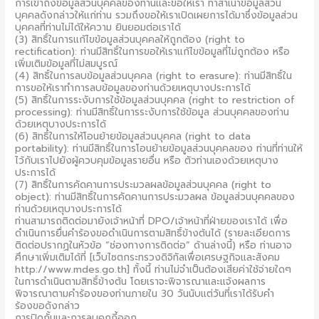
การเข้าถึงข้อมูลส่วนบุคคลของท่านและขอให้เรา ทำสำเนาข้อมูลส่วน
บุคคลดังกล่าวให้แก่ท่าน รวมถึงขอให้เราเปิดเผยการได้มาซึ่งข้อมูลส่วน
บุคคลที่ท่านไม่ได้ให้ความ ยินยอมต่อเราได้
(3) สิทธิ์ในการแก้ไขข้อมูลส่วนบุคคลให้ถูกต้อง (right to
rectification): ท่านมีสิทธิ์ในการขอให้เราแก้ไขข้อมูลที่ไม่ถูกต้อง หรือ
เพิ่มเติมข้อมูลที่ไม่สมบูรณ์
(4) สิทธิ์ในการลบข้อมูลส่วนบุคคล (right to erasure): ท่านมีสิทธิ์ใน
การขอให้เราทำการลบข้อมูลของท่านด้วยเหตุบางประการได้
(5) สิทธิ์ในการระงับการใช้ข้อมูลส่วนบุคคล (right to restriction of
processing): ท่านมีสิทธิ์ในการระงับการใช้ข้อมูล ส่วนบุคคลของท่าน
ด้วยเหตุบางประการได้
(6) สิทธิ์ในการให้โอนย้ายข้อมูลส่วนบุคคล (right to data
portability): ท่านมีสิทธิ์ในการโอนย้ายข้อมูลส่วนบุคคลของ ท่านที่ท่านให้
ไว้กับเราไปยังผู้ควบคุมข้อมูลรายอื่น หรือ ตัวท่านเองด้วยเหตุบาง
ประการได้
(7) สิทธิ์ในการคัดคานการประมวลผลข้อมูลส่วนบุคคล (right to
object): ท่านมีสิทธิ์ในการคัดคานการประมวลผล ข้อมูลส่วนบุคคลของ
ท่านด้วยเหตุบางประการได้
ท่านสามารถติดต่อมายังเจ้าหน้าที่ DPO/เจ้าหน้าที่ฝ่ายของเราได้ เพื่อ
ดำเนินการยื่นคำร้องขอดำเนินการตามสิทธิ์ข้างต้นได้ (รายละเอียดการ
ติดต่อปรากฏในหัวข้อ “ช่องทางการติดต่อ” ด้านล่างนี้) หรือ ท่านอาจ
ศึกษาเพิ่มเติมได้ที่ [เว็บไซตกระทรวงดิจิทัลเพื่อเศรษฐกิจและสังคม
http://www.mdes.go.th] ทั้งนี้ ท่านไม่จำเป็นต้องเสียค่าใช้จ่ายใดๆ
ในการดำเนินตามสิทธิ์ข้างต้น โดยเราจะพิจารณาและแจ้งผลการ
พิจารณาตามคำร้องของท่านภายใน 30 วันนับแต่วันที่เราได้รับคำ
ร้องขอดังกล่าว
การปิดกั้นและการลบคุกกี้ออก