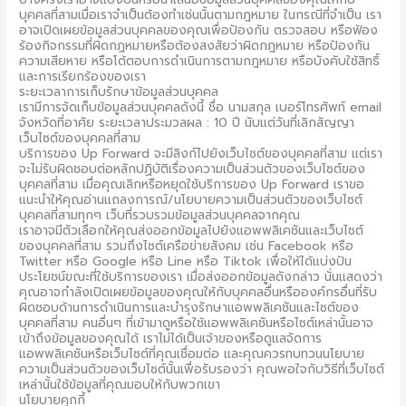
บุคคลที่สามเมื่อเราจำเป็นต้องทำเช่นนั้นตามกฎหมาย ในกรณีที่จำเป็น เรา
อาจเปิดเผยข้อมูลส่วนบุคคลของคุณเพื่อป้องกัน ตรวจสอบ หรือฟ้อง
ร้องกิจกรรมที่ผิดกฎหมายหรือต้องสงสัยว่าผิดกฎหมาย หรือป้องกัน
ความเสียหาย หรือโต้ตอบการดำเนินการตามกฎหมาย หรือบังคับใช้สิทธิ์
และการเรียกร้องของเรา
ระยะเวลาการเก็บรักษาข้อมูลส่วนบุคคล
เรามีการจัดเก็บข้อมูลส่วนบุคคลดังนี้ ชื่อ นามสกุล เบอร์โทรศัพท์ email
จังหวัดที่อาศัย ระยะเวลาประมวลผล : 10 ปี นับแต่วันที่เลิกสัญญา
เว็บไซต์ของบุคคลที่สาม
บริการของ Up Forward จะมีลิงก์ไปยังเว็บไซต์ของบุคคลที่สาม แต่เรา
จะไม่รับผิดชอบต่อหลักปฏิบัติเรื่องความเป็นส่วนตัวของเว็บไซต์ของ
บุคคลที่สาม เมื่อคุณเลิกหรือหยุดใช้บริการของ Up Forward เราขอ
แนะนำให้คุณอ่านแถลงการณ์/นโยบายความเป็นส่วนตัวของเว็บไซต์
บุคคลที่สามทุกๆ เว็บที่รวบรวมข้อมูลส่วนบุคคลจากคุณ
เราอาจมีตัวเลือกให้คุณส่งออกข้อมูลไปยังแอพพลิเคชันและเว็บไซต์
ของบุคคลที่สาม รวมถึงไซต์เครือข่ายสังคม เช่น Facebook หรือ
Twitter หรือ Google หรือ Line หรือ Tiktok เพื่อให้ได้แบ่งปัน
ประโยชน์ขณะที่ใช้บริการของเรา เมื่อส่งออกข้อมูลดังกล่าว นั่นแสดงว่า
คุณอาจกำลังเปิดเผยข้อมูลของคุณให้กับบุคคลอื่นหรือองค์กรอื่นที่รับ
ผิดชอบด้านการดำเนินการและบำรุงรักษาแอพพลิเคชันและไซต์ของ
บุคคลที่สาม คนอื่นๆ ที่เข้ามาดูหรือใช้แอพพลิเคชันหรือไซต์เหล่านั้นอาจ
เข้าถึงข้อมูลของคุณได้ เราไม่ได้เป็นเจ้าของหรือดูแลจัดการ
แอพพลิเคชันหรือเว็บไซต์ที่คุณเชื่อมต่อ และคุณควรทบทวนนโยบาย
ความเป็นส่วนตัวของเว็บไซต์นั้นเพื่อรับรองว่า คุณพอใจกับวิธีที่เว็บไซต์
เหล่านั้นใช้ข้อมูลที่คุณมอบให้กับพวกเขา
นโยบายคุกกี้