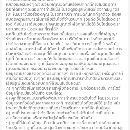
เบราว์เซอร์ของคุณจะช่วยให้คุณปิดกั้นหรือลบคุกกี้ที่คุณไม่ต้องการ
ออกได้หากคุณต้องการทำเช่นนั้น โปรดดูข้อมูลเพิ่มเติมได้จากเมนู “วิธี
ใช้” ในเบราว์เซอร์ของคุณ โปรดทราบว่า การปิดกั้นคุกกี้ทุกตัวจะส่งผล
ลบต่อความสามารถในการใช้เว็บไซต์จำนวนมาก รวมถึงเว็บไซต์ของเรา
เอง ดังนั้น เราจึงขอแนะนำคุณอนุญาตให้ใช้คุกกี้เมื่อใช้เว็บไซต์ของเรา
ประเภทของ Cookies ที่เราใช้?
คุกกี้บนเว็บไซต์ของเราอาจกำหนดขึ้นโดยเรา บุคคลที่สามที่ทำสัญญา
ร่วมกับเรา หรือบุคคลที่สามอิสระ เช่น บริษัทโฆษณา ไซต์ของเราใช้
ประโยชน์จากคุกกี้ทั้งแบบ “เซสชั่น” และ “แบบถาวร” คุกกี้ “เซสชั่น”
จดจำข้อมูลจากหน้าหนึ่งไปยังหน้าหนึ่งเพื่อคัดกรองการค้นหาและทำการ
ค้นหาให้แล้วเสร็จก่อนคุกกี้นั้นจะถูกลบออกจากเครื่องเมื่อคุณยุติเซสชั่น
คุกกี้ “แบบถาวร” จะช่วยให้เว็บไซต์ของเราจดจำคุณเมื่อคุณกลับมาที่
เว็บไซต์ของเราอีก คุกกี้นี้จะยังคงอยู่บนคอมพิวเตอร์ของคุณจนกว่า
คุณจะลบออก หรือจนกว่าจะหมดอายุตามวันที่ที่กำหนด
ข้อมูลด้านล่างแสดงคุกกี้ประเภทต่างๆ ที่เราใช้ เหตุผลที่เรา (หรือบุคคลที่
สามที่เกี่ยวข้อง) ใช้คุกกี้ และข้อมูลที่คุณสามารถนำมาใช้เพื่อควบคุมและ
เรียนรู้เพิ่มเติมเกี่ยวกับคุกกี้ที่ใช้บนไซต์ของเรา
ก) คุกกี้ที่ช่วยในการจัดบริการที่ผู้ใช้ต้องการ (ยกตัวอย่างเช่น การโชว์
ข้อมูลที่คุณมีแนวโน้มที่จะชอบที่สุด)
ข) คุกกี้ที่ออกแบบมาเพื่อพัฒนาการทำงานของเว็บไซต์ โดยรวบรวม
ข้อมูลจากหัวข้ออันหลากหลาย อาทิ การเข้าเว็บไซต์ของผู้ใช้ (หรือ หน้า
ใดของเว็บไซต์ที่ถูกอ่านมากที่สุด) โดยเรียกว่า คุกกี้จัดเก็บข้อมูล
ค) คุกกี้ประเภทจดจำตัวเลือกของท่านเมื่อเข้าสู่เว็บไซต์ อาทิ สถานะ
สมาชิกของท่าน หรือการเป็นผู้เข้าเยี่ยมชมใหม่ เป็นต้น
ง) คุกกี้ที่จัดเก็บข้อมูลเกี่ยวกับพฤติกรรมการเชื่อมต่อเว็บไซต์ของท่าน
โดยเรียกว่า คุกกี้เจาะจงกลุ่มเป้าหมายและการโฆษณา โดยใช้เจาะจงกลุ่ม